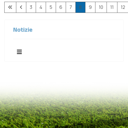
3
4
5
6
7
8
9
10
11
12
Pagina 8 di 45
Notizie