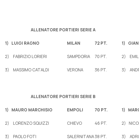
ALLENATORE PORTIERI SERIE A
1)
LUIGI RAGNO
MILAN
72 PT.
1)
GIAN
2) FABRIZIO LORIERI
SAMPDORIA
70 PT.
2) EMIL
3) MASSIMO CATALDI
VERONA
36 PT.
3) ANDR
ALLENATORE PORTIERI SERIE B
1)
MAURO MARCHISIO
EMPOLI
70 PT.
1)
MAR
2) LORENZO SQUIZZI
CHIEVO
46 PT.
2) NICO
3) PAOLO FOTI
SALERNITANA
38 PT.
3) ADRI